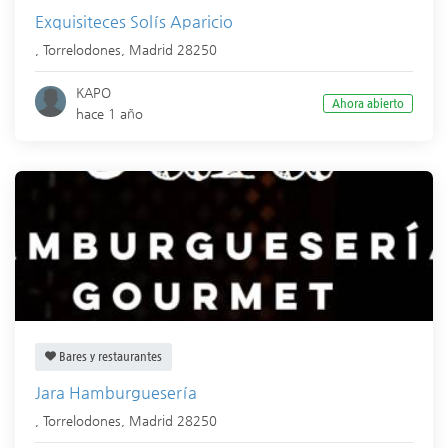
Exquisiteces Solís Aparicio
,
Torrelodones
,
Madrid
28250
KAPO
Ahora abierto
hace 1 año
Bares y restaurantes
Jara Hamburguesería
,
Torrelodones
,
Madrid
28250