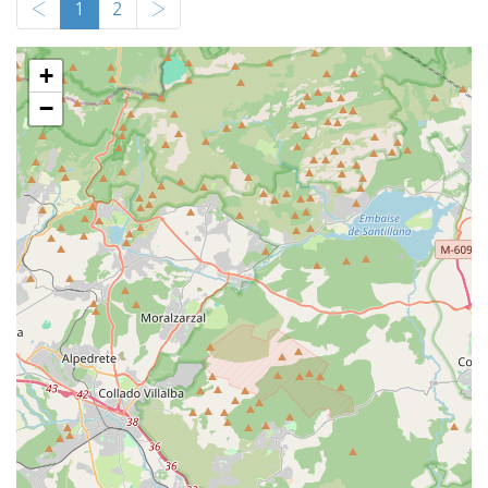
‹
1
2
›
+
−