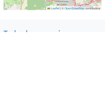
Leaflet
|
©
OpenStreetMap
contributors
Todos los anuncios en
Madrid por ciudades
Madrid, Madrid
Arganzuela, Madrid
Barajas, Madrid
Carabanchel, Madrid
Centro, Madrid