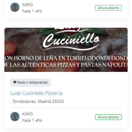
KAPO
Ahora abierto
hace 1 año
Bares y restaurantes
Luigi Cuciniello Pizzería
,
Torrelodones
,
Madrid
28250
KAPO
Ahora abierto
hace 1 año