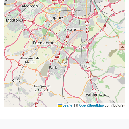
Leaflet
|
©
OpenStreetMap
contributors