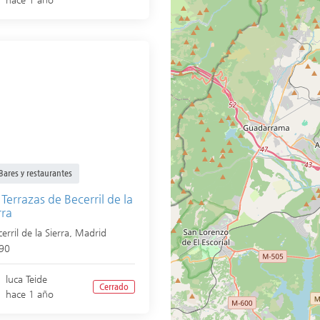
Bares y restaurantes
 Terrazas de Becerril de la
rra
erril de la Sierra
,
Madrid
90
luca Teide
Cerrado
hace 1 año