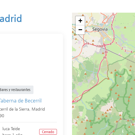
Madrid
+
−
Bares y restaurantes
Taberna de Becerril
erril de la Sierra
,
Madrid
90
luca Teide
Cerrado
hace 1 año