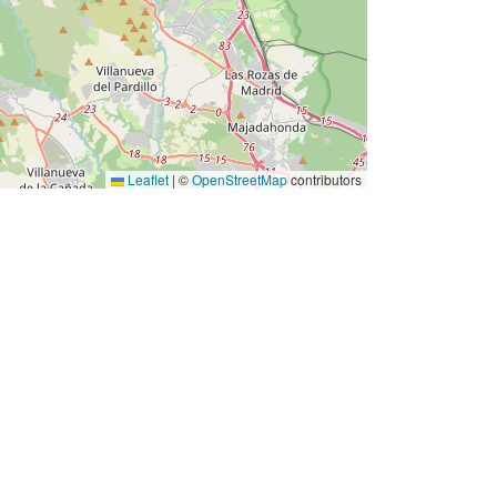
Leaflet
|
©
OpenStreetMap
contributors