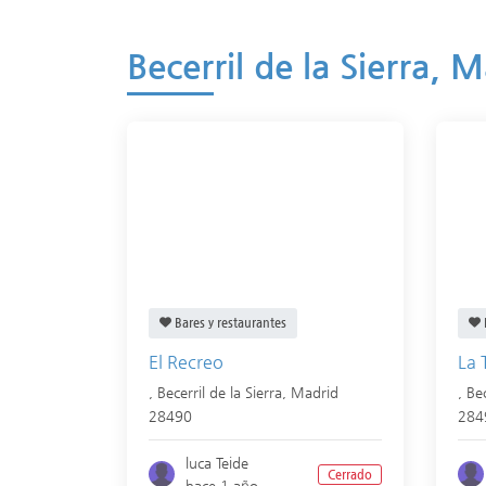
Becerril de la Sierra, 
Bares y restaurantes
El Recreo
La 
,
Becerril de la Sierra
,
Madrid
,
Bec
28490
284
luca Teide
Cerrado
hace 1 año