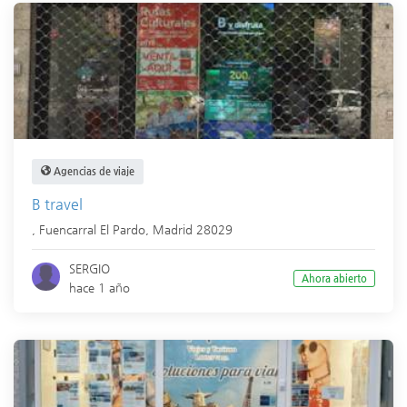
Agencias de viaje
B travel
,
Fuencarral El Pardo
,
Madrid
28029
SERGIO
Ahora abierto
hace 1 año