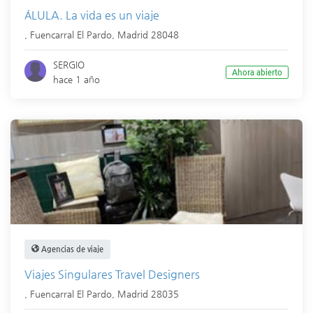
ÁLULA. La vida es un viaje
,
Fuencarral El Pardo
,
Madrid
28048
SERGIO
Ahora abierto
hace 1 año
Agencias de viaje
Viajes Singulares Travel Designers
,
Fuencarral El Pardo
,
Madrid
28035