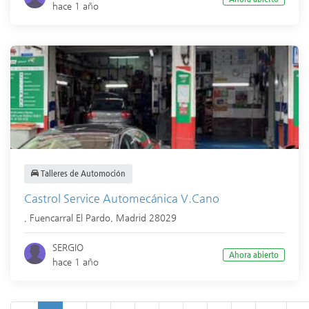
hace 1 año
Talleres de Automoción
Castrol Service Automecánica V.Cano
,
Fuencarral El Pardo
,
Madrid
28029
SERGIO
Ahora abierto
hace 1 año