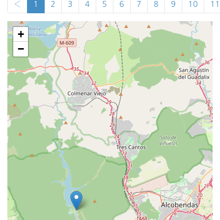
‹
1
2
3
4
5
6
7
8
9
10
11
+
−