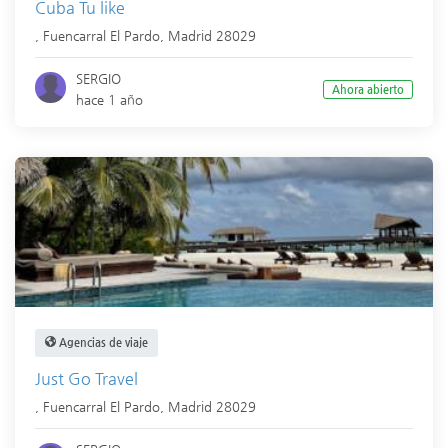
Cuba Tu like
,
Fuencarral El Pardo
,
Madrid
28029
SERGIO
Ahora abierto
hace 1 año
Agencias de viaje
Just Go Travel
,
Fuencarral El Pardo
,
Madrid
28029