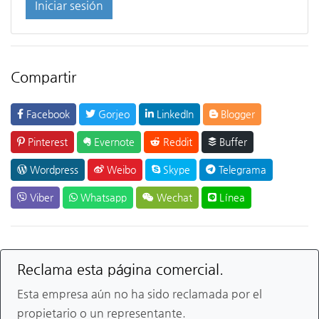
Iniciar sesión
Compartir
Facebook
Gorjeo
LinkedIn
Blogger
Pinterest
Evernote
Reddit
Buffer
Wordpress
Weibo
Skype
Telegrama
Viber
Whatsapp
Wechat
Línea
Reclama esta página comercial.
Esta empresa aún no ha sido reclamada por el
propietario o un representante.