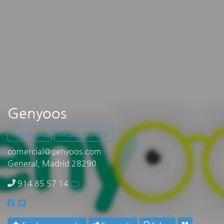
Genyoos
Franquicias
Negocios online
comercial@genyoos.com
General, Madrid 28290
914 85 57 14