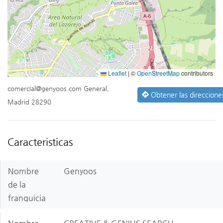
Leaflet
|
©
OpenStreetMap
contributors
comercial@genyoos.com General,
Obtener las direccione
Madrid 28290
Caracteristicas
Nombre
Genyoos
de la
franquicia