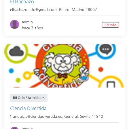
El Hachazo
elhachazo.info@gmail.com,
Retiro
,
Madrid
28007
admin
Cerrado
hace 3 años
Ocio / Actividades
Ciencia Divertida
franquicia@cienciadivertida.es,
General
,
Sevilla
41940
admin