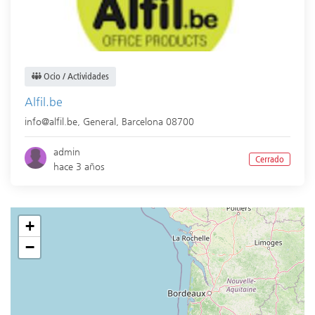
Ocio / Actividades
Alfil.be
info@alfil.be,
General
,
Barcelona
08700
admin
Cerrado
hace 3 años
+
−