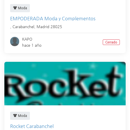
Moda
EMPODERADA Moda y Complementos
,
Carabanchel
,
Madrid
28025
KAPO
Cerrado
hace 1 año
Moda
Rocket Carabanchel