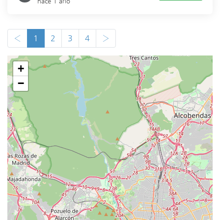
hace 1 año
‹
1
2
3
4
›
+
−