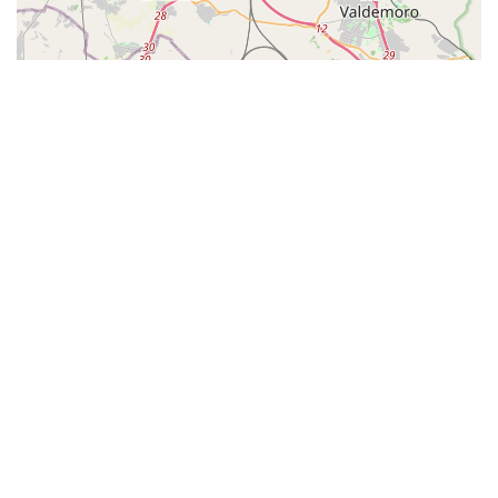
Leaflet
|
©
OpenStreetMap
contributors
Moda por estados
Álava Moda
Albacete Moda
Alicante Moda
Almeria Moda