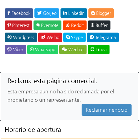
Facebook
Gorjeo
LinkedIn
Blogger
Pinterest
Evernote
Reddit
Buffer
Wordpress
Weibo
Skype
Telegrama
Viber
Whatsapp
Wechat
Línea
Reclama esta página comercial.
Esta empresa aún no ha sido reclamada por el
propietario o un representante.
Reclamar negocio
Horario de apertura