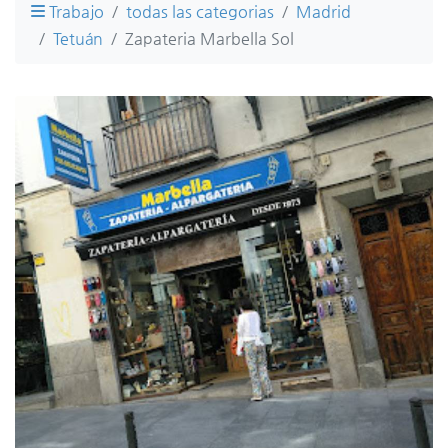
Trabajo
todas las categorias
Madrid
Tetuán
Zapateria Marbella Sol