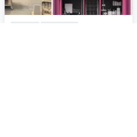
Franquicias
Comercios Varios
La bodega del humor
Madrid
,
Madrid
admin
Ahora abierto
hace 3 años