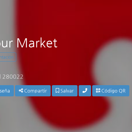
our Market
ntación
d 280022
eseña
Compartir
Salvar
Código QR