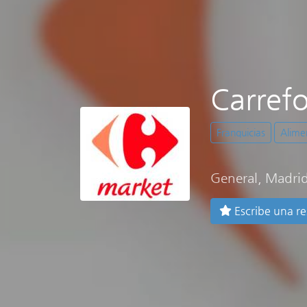
Carref
Franquicias
Alime
General, Madri
Escribe una r