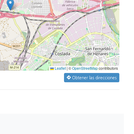
Leaflet
|
©
OpenStreetMap
contributors
Obtener las direcciones