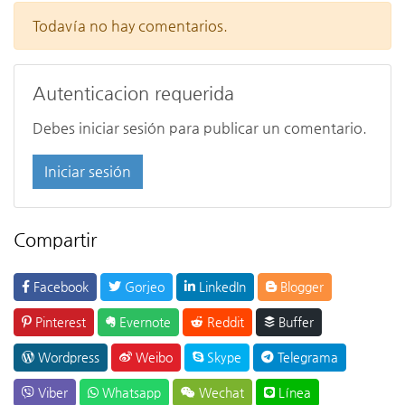
Todavía no hay comentarios.
Autenticacion requerida
Debes iniciar sesión para publicar un comentario.
Iniciar sesión
Compartir
Facebook
Gorjeo
LinkedIn
Blogger
Pinterest
Evernote
Reddit
Buffer
Wordpress
Weibo
Skype
Telegrama
Viber
Whatsapp
Wechat
Línea